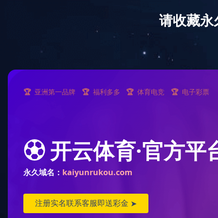
网站首页
关于百纳
产品中心