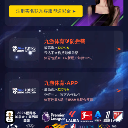
色环电感系列
贴片电感系列
中周线圈
低频、环型变压器
充电电源系列
电话：13928159753
邮箱：fengcl@126.com